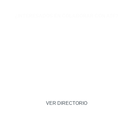
¿INTERESADOS EN COLABORAR CON ATF?
¡Únete a nuestra red de
apoyo! Estamos abiertos a
nuevas oportunidades para
marcar la diferencia.
¡Únete a nuestra red de apoyo! Estamos abiertos
a nuevas oportunidades para marcar la
diferencia.
VER DIRECTORIO